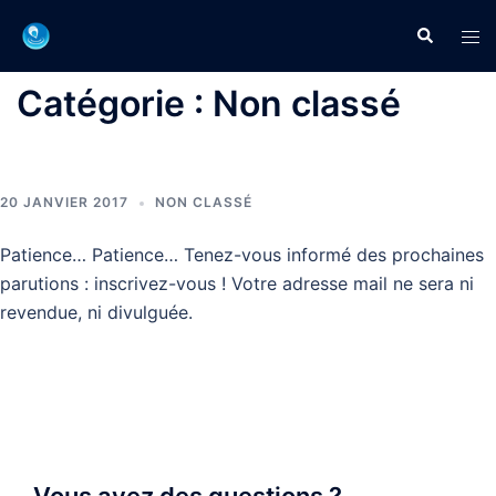
Aller
Recherche
Ouvr
au
le
contenu
men
Catégorie :
Non classé
20 JANVIER 2017
NON CLASSÉ
Patience… Patience… Tenez-vous informé des prochaines
parutions : inscrivez-vous ! Votre adresse mail ne sera ni
revendue, ni divulguée.