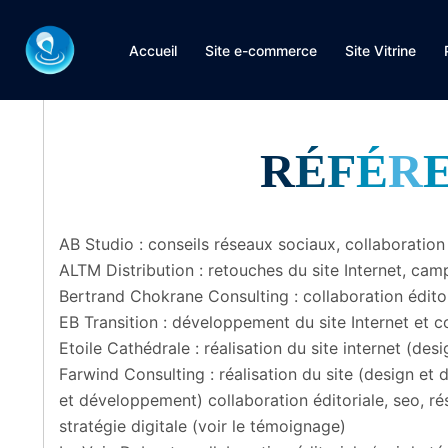
Aller
au
Accueil
Site e-commerce
Site Vitrine
contenu
R
É
F
É
R
AB Studio : conseils réseaux sociaux, collaboration 
ALTM Distribution : retouches du site Internet, c
Bertrand Chokrane Consulting : collaboration édito
EB Transition : développement du site Internet et co
Etoile Cathédrale : réalisation du site internet (de
Farwind Consulting : réalisation du site (design e
et développement) collaboration éditoriale, seo, ré
stratégie digitale (voir le témoignage)