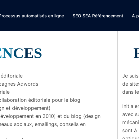
Processus automatisés en ligne
SEO SEA Référencement
A p
E
N
C
E
S
éditoriale
Je sui
ampagnes Adwords
de site
riale
dans l
llaboration éditoriale pour le blog
Initial
sign et développement)
avec su
t développement en 2010) et du blog (design
mécani
seaux sociaux, emailings, conseils en
sont à 
optique