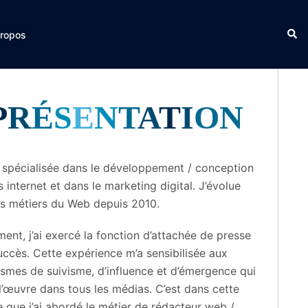
Rech
ropos
P
R
É
S
E
N
T
A
T
I
O
N
s spécialisée dans le développement / conception
s internet et dans le marketing digital. J’évolue
es métiers du Web depuis 2010.
ement, j’ai exercé la fonction d’attachée de presse
ccès. Cette expérience m’a sensibilisée aux
smes de suivisme, d’influence et d’émergence qui
l’œuvre dans tous les médias. C’est dans cette
 que j’ai abordé le métier de rédacteur web /