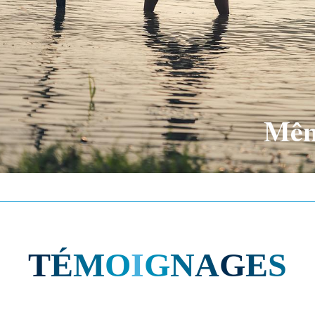
Même
T
É
M
O
I
G
N
A
G
E
S