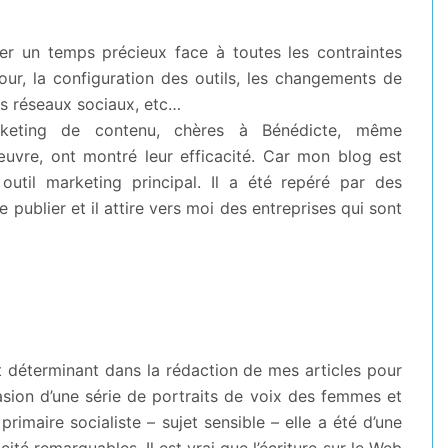
r un temps précieux face à toutes les contraintes
jour, la configuration des outils, les changements de
es réseaux sociaux, etc…
eting de contenu, chères à Bénédicte, même
uvre, ont montré leur efficacité. Car mon blog est
util marketing principal. Il a été repéré par des
 publier et il attire vers moi des entreprises qui sont
rt déterminant dans la rédaction de mes articles pour
casion d’une série de portraits de voix des femmes et
rimaire socialiste – sujet sensible – elle a été d’une
cité remarquables. Il est vrai que l’écriture sur le Web