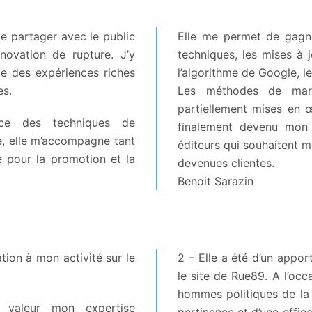
de partager avec le public
Elle me permet de gagne
novation de rupture. J’y
techniques, les mises à 
te des expériences riches
l’algorithme de Google, l
es.
Les méthodes de mark
partiellement mises en œ
ance des techniques de
finalement devenu mon o
e, elle m’accompagne tant
éditeurs qui souhaitent me
e pour la promotion et la
devenues clientes.
Benoit Sarazin
ion à mon activité sur le
2 – Elle a été d’un appo
le site de Rue89. A l’oc
hommes politiques de la p
 valeur mon expertise
pertinence et d’une effica